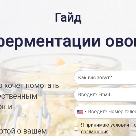
Гайд
ферментации ов
то хочет помогать
тественным
ок и
.
Я принимаю условия
По
ботой о вашем
соглашения