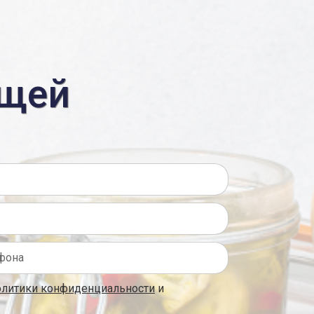
ощей
литики конфиденциальности
и