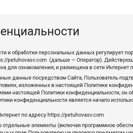
енциальности
и и обработки персональных данных регулирует пор
ps://petuhovasv.com
(дальше — Оператор). Действующ
на для ознакомления, и размещена в сети Интернет 
ные данные посредством Сайта, Пользователь подтв
словиях, изложенных в настоящей Политике конфиде
виями настоящей Политики конфиденциальности, он об
тики конфиденциальности является начало использо
 Интернет по адресу
https://petuhovasv.com
го отдельные элементы (включая программное обесп
льных прав Пользователю не является предметом н