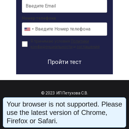
Номер телефона
Я принимаю условия
Политики
конфиденциальности
и
соглашения
Пройти тест
© 2023 ИП
Петухова С.В.
Все права защищены
Your browser is not supported. Please
use the latest version of Chrome,
Политика конфиденциальности
Договор оферты
Firefox or Safari.